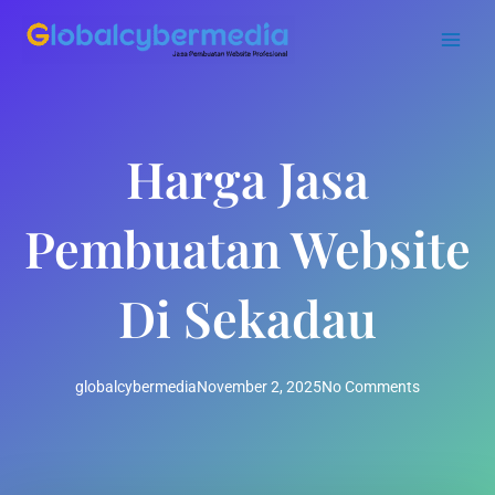
Skip
to
content
Harga Jasa
Pembuatan Website
Di Sekadau
globalcybermedia
November 2, 2025
No Comments