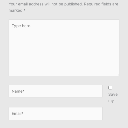
Your email address will not be published.
Required fields are
marked
*
Type
here..
Name*
Save
my
Email*