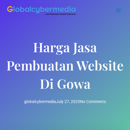
Skip
to
content
Harga Jasa
Pembuatan Website
Di Gowa
globalcybermedia
July 27, 2025
No Comments