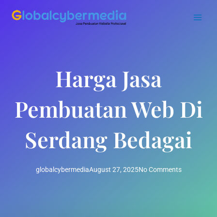
Skip
to
content
Harga Jasa
Pembuatan Web Di
Serdang Bedagai
globalcybermedia
August 27, 2025
No Comments