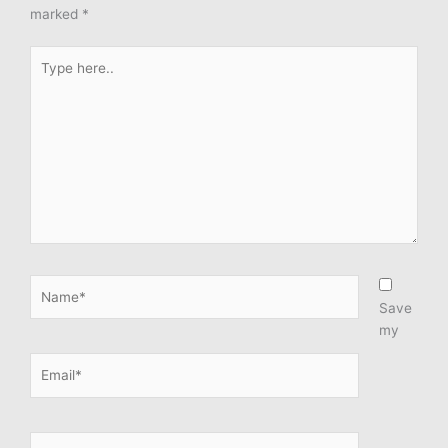
marked
*
Type
here..
Name*
Save
my
Email*
Website