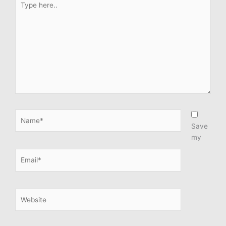
here..
Name*
Save
my
Email*
Website