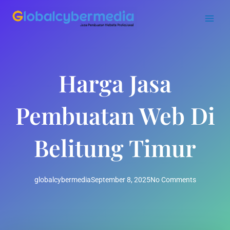
Skip
to
content
Harga Jasa
Pembuatan Web Di
Belitung Timur
globalcybermedia
September 8, 2025
No Comments