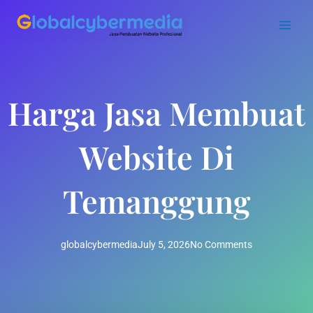
Skip
to
content
Harga Jasa Membuat
Website Di
Temanggung
globalcybermedia
July 5, 2026
No Comments