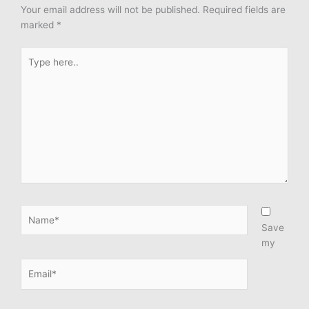
Your email address will not be published.
Required fields are
marked
*
Type
here..
Name*
Save
my
Email*