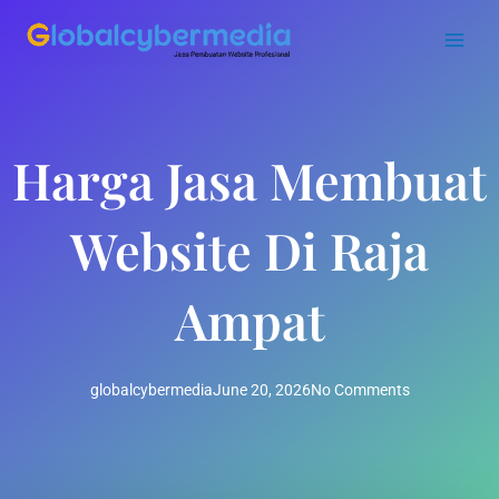
Skip
to
content
Harga Jasa Membuat
Website Di Raja
Ampat
globalcybermedia
June 20, 2026
No Comments