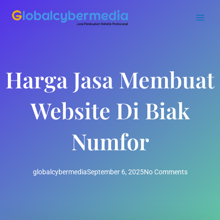
Skip
to
content
Harga Jasa Membuat
Website Di Biak
Numfor
globalcybermedia
September 6, 2025
No Comments