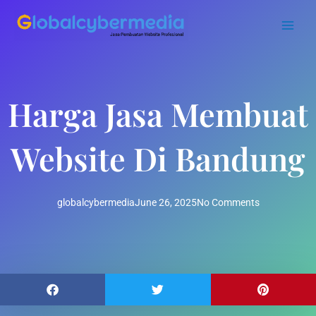
Skip
to
content
Harga Jasa Membuat
Website Di Bandung
globalcybermedia
June 26, 2025
No Comments