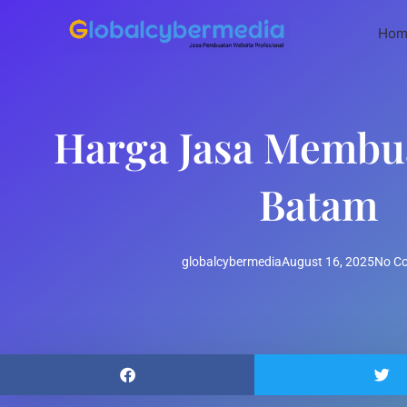
Skip
to
Hom
content
Harga Jasa Membu
Batam
globalcybermedia
August 16, 2025
No C