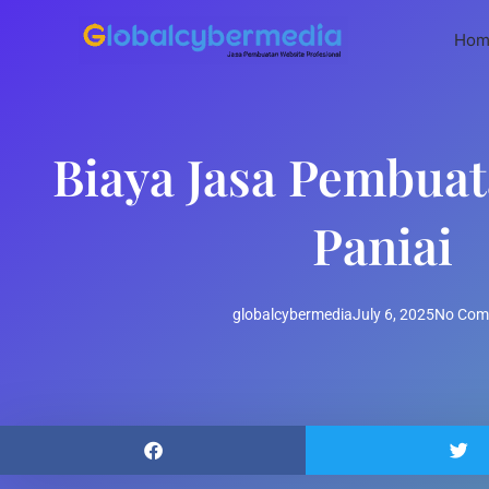
Skip
to
Hom
content
Biaya Jasa Pembua
Paniai
globalcybermedia
July 6, 2025
No Com