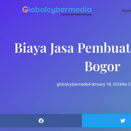
Skip
to
Hom
content
Biaya Jasa Pembua
Bogor
globalcybermedia
February 18, 2026
No 