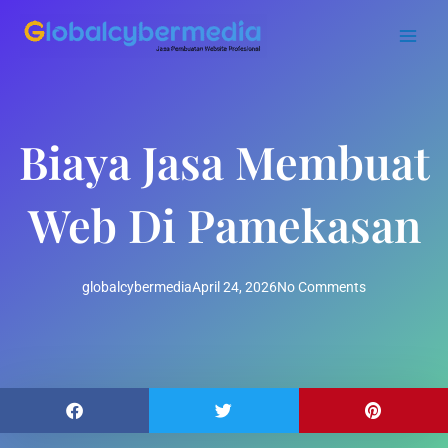
Skip
to
content
Biaya Jasa Membuat
Web Di Pamekasan
globalcybermedia
April 24, 2026
No Comments