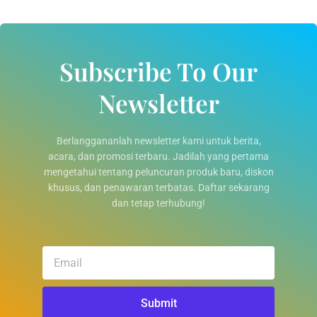
Subscribe To Our
Newsletter
Berlanggananlah newsletter kami untuk berita,
acara, dan promosi terbaru. Jadilah yang pertama
mengetahui tentang peluncuran produk baru, diskon
khusus, dan penawaran terbatas. Daftar sekarang
dan tetap terhubung!
Email
Submit